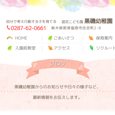
黒磯幼稚園
園
自分で考え行動する子を育てる
認定こども園
0287-62-0661
栃木県那須塩原市住吉町2-8
HOME
ごあいさつ
保育案内
入園前教室
アクセス
リクルー
ブログ
黒磯幼稚園からのお知らせや日々の様子など、
最新情報をお伝えします。