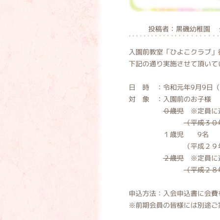
投稿者：黒磯幼稚園 公
入園前教室「ひよこクラブ」
下記の通り実施させて頂いて
日 時 ：令和元年9月9日
対 象 ：入園前のお子様
０歳児
※定員に達
（平成３０
１歳児 9名
（平成２９年４月２
２歳児
※定員に達
（平成２８
申込方法：入会申込書に会費
※前期会員の皆様には別途ご