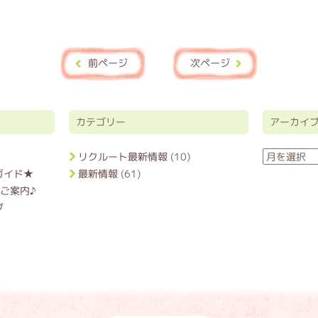
前ページ
次ページ
カテゴリー
アーカイ
ア
リクルート最新情報
(10)
ー
ガイド★
最新情報
(61)
カ
ご案内♪
イ
ブ
ブ