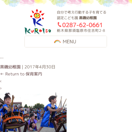
黒磯幼稚園
自分で考え行動する子を育てる
認定こども園
黒磯幼稚園
0287-62-0661
栃木県那須塩原市住吉町2-8
MENU
...
黒磯幼稚園
|
2017年4月30日
←
Return to 保育案内
‹
›