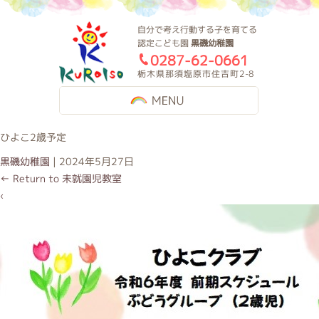
黒磯幼稚園
自分で考え行動する子を育てる
認定こども園
黒磯幼稚園
0287-62-0661
栃木県那須塩原市住吉町2-8
MENU
ひよこ2歳予定
黒磯幼稚園
|
2024年5月27日
←
Return to 未就園児教室
‹