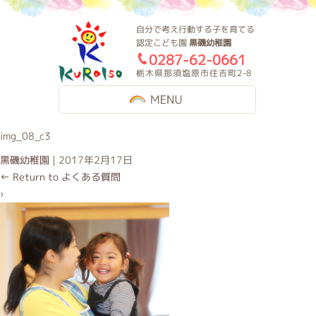
黒磯幼稚園
自分で考え行動する子を育てる
認定こども園
黒磯幼稚園
0287-62-0661
栃木県那須塩原市住吉町2-8
MENU
img_08_c3
黒磯幼稚園
|
2017年2月17日
←
Return to よくある質問
›