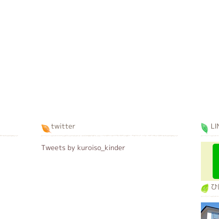
twitter
LI
Tweets by kuroiso_kinder
ひ