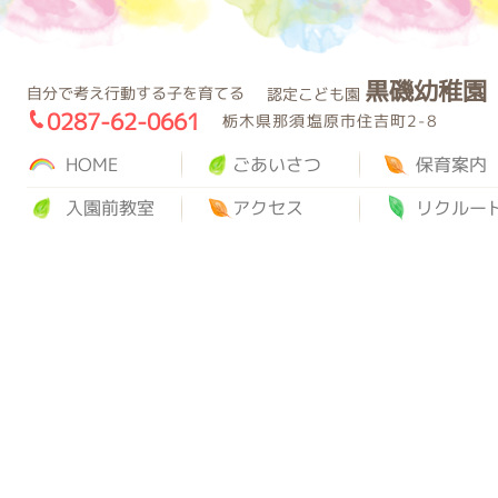
黒磯幼稚園
園
自分で考え行動する子を育てる
認定こども園
0287-62-0661
栃木県那須塩原市住吉町2-8
HOME
ごあいさつ
保育案内
入園前教室
アクセス
リクルー