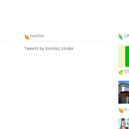
twitter
LI
Tweets by kuroiso_kinder
ひ
と