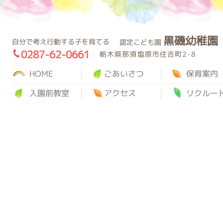
黒磯幼稚園
園
自分で考え行動する子を育てる
認定こども園
0287-62-0661
栃木県那須塩原市住吉町2-8
HOME
ごあいさつ
保育案内
入園前教室
アクセス
リクルー