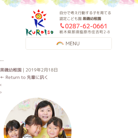
黒磯幼稚園
自分で考え行動する子を育てる
認定こども園
黒磯幼稚園
0287-62-0661
栃木県那須塩原市住吉町2-8
MENU
...
黒磯幼稚園
|
2019年2月18日
←
Return to 先輩に訊く
‹
›